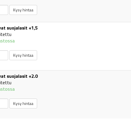
at suojalasit +1,5
itettu
astossa
at suojalasit +2.0
itettu
astossa