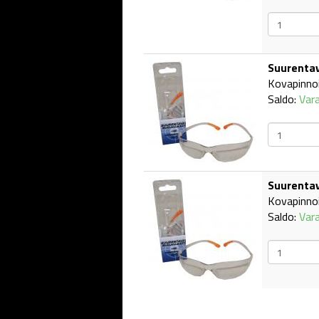
Suurentav
Kovapinno
Saldo:
Var
Suurentav
Kovapinno
Saldo:
Var