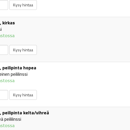
, kirkas
i
astossa
, peilipinta hopea
inen peililinssi
astossa
, peilipinta kelta/vihreä
ä peililinssi
astossa