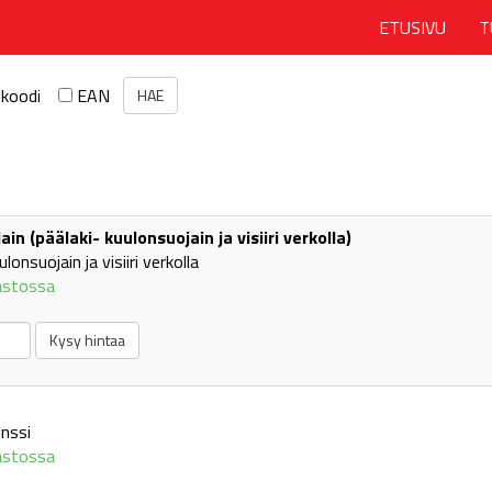
ETUSIVU
T
ekoodi
EAN
in (päälaki- kuulonsuojain ja visiiri verkolla)
ulonsuojain ja visiiri verkolla
astossa
inssi
astossa