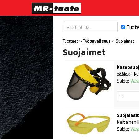
Tuot
»
»
Tuotteet
Työturvallisuus
Suojaimet
Suojaimet
Kasvosuoja
päälaki- ku
Saldo:
Var
Suojalasit
Keltainen l
Saldo:
Var