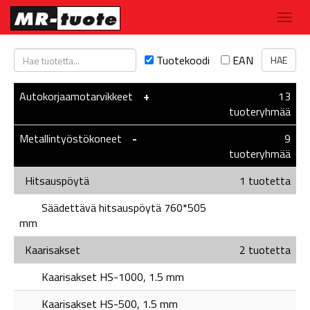
Tuotekoodi
EAN
Autokorjaamotarvikkeet
-
+
13
tuoteryhmää
Metallintyöstökoneet
-
-
9
tuoteryhmää
Hitsauspöytä
1 tuotetta
Säädettävä hitsauspöytä 760*505
mm
Kaarisakset
2 tuotetta
Kaarisakset HS-1000, 1.5 mm
Kaarisakset HS-500, 1.5 mm