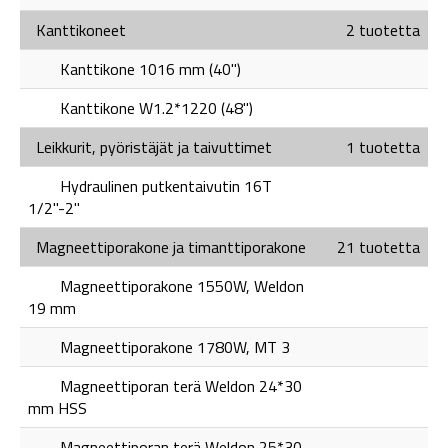
Kanttikoneet
2 tuotetta
Kanttikone 1016 mm (40")
Kanttikone W1.2*1220 (48")
Leikkurit, pyöristäjät ja taivuttimet
1 tuotetta
Hydraulinen putkentaivutin 16T
1/2"-2"
Magneettiporakone ja timanttiporakone
21 tuotetta
Magneettiporakone 1550W, Weldon
19 mm
Magneettiporakone 1780W, MT 3
Magneettiporan terä Weldon 24*30
mm HSS
Magneettiporan terä Weldon 25*30