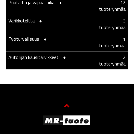
Puutarha ja vapaa-aika
-
+
12
tuoteryhmää
Varikkoteltta
-
+
3
tuoteryhmää
Työturvallisuus
-
+
1
tuoteryhmää
Autoilijan kausitarvikkeet
-
+
2
tuoteryhmää