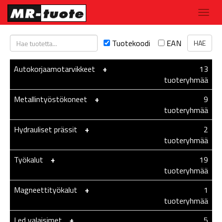
Tuotekoodi
EAN
Autokorjaamotarvikkeet
-
+
13
tuoteryhmää
Metallintyöstökoneet
-
+
9
tuoteryhmää
Hydrauliset prässit
-
+
2
tuoteryhmää
Työkalut
-
+
19
tuoteryhmää
Magneettityökalut
-
+
1
tuoteryhmää
Led valaisimet
-
+
5