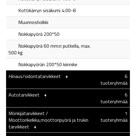
Kottikärryn sisäkumi 4.00-8
Muunnosholkki
Nokkapyörä 200*50
Nokkapyörä 60 mm:n putkella, max.
500 kg
Nokkapyörän 200*50 kiinnike
Hinaus/sidontatarvikkeet
-
+
6
tuoteryhmää
Autotarvikkeet
-
+
6
tuoteryhmää
Mönkijätarvikkeet /
1
Moottorikelkka,moottoripyörä ja trukin
tuoteryhmää
tarvikkeet
-
+